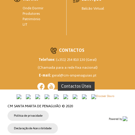
Onde Dormir
Balcão Virtual
Produtores
Património
LIT
CONTACTOS
Telefone:
(+351) 254 810 130 (Geral)
(Chamada para a rede fixa nacional)
E-mail:
geral@cm-smpenaguiao.pt
Contactos Úteis
CM SANTA MARTA DE PENAGUIÃO © 2020
Política de privacidade
Powered by
Declaração de Acessibilidade