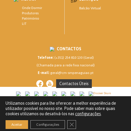
Onde Dormir
Balcão Virtual
Produtores
Património
LIT
CONTACTOS
Telefone:
(+351) 254 810 130 (Geral)
(Chamada para a rede fixa nacional)
E-mail:
geral@cm-smpenaguiao.pt
Contactos Úteis
Utilizamos cookies para lhe oferecer a melhor experiência de
CM SANTA MARTA DE PENAGUIÃO © 2020
utilizador possível no nosso site. Pode saber mais sobre quais
Política de privacidade
cookies utilizamos ou desativá-los nas
configurações
.
Powered by
Close GDPR Cookie Banner
Aceitar
Configurações
Declaração de Acessibilidade