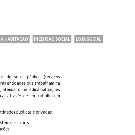
 A HABITACAO
INCLUSÃO SOCIAL
LOJA SOCIAL
 do setor público (serviços
utras entidades que trabalham na
, atenuar ou erradicar situações
ocal através de um trabalho em
tidades públicas e privadas:
istem nessa área
 ações