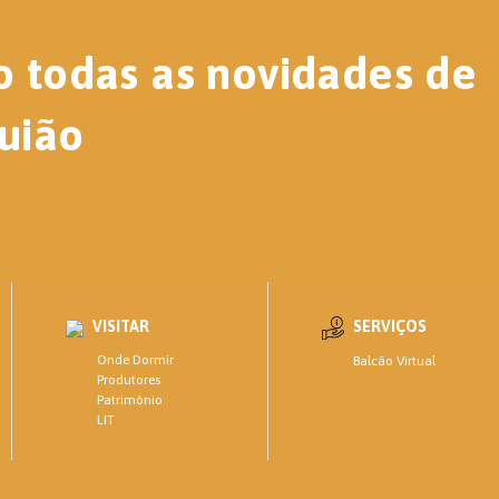
o todas as novidades de
uião
VISITAR
SERVIÇOS
Onde Dormir
Balcão Virtual
Produtores
Património
LIT