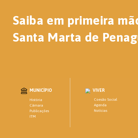
Saiba em primeira mã
Santa Marta de Penag
MUNICÍPIO
VIVER
Coesão Social
História
Agenda
Câmara
Notícias
Publicações
ITM