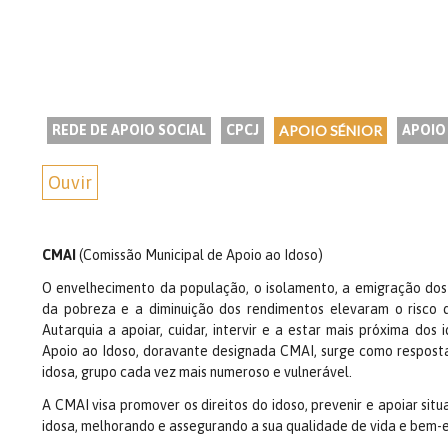
REDE DE APOIO SOCIAL
CPCJ
APOIO SÉNIOR
APOIO
Ouvir
CMAI
(Comissão Municipal de Apoio ao Idoso)
O envelhecimento da população, o isolamento, a emigração dos 
da pobreza e a diminuição dos rendimentos elevaram o risco 
Autarquia a apoiar, cuidar, intervir e a estar mais próxima dos
Apoio ao Idoso, doravante designada CMAI, surge como respost
idosa, grupo cada vez mais numeroso e vulnerável.
A CMAI visa promover os direitos do idoso, prevenir e apoiar si
idosa, melhorando e assegurando a sua qualidade de vida e bem-e