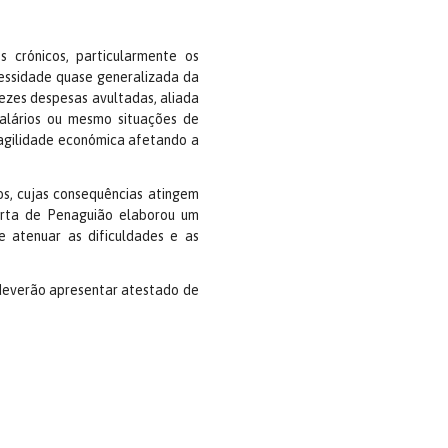
s crónicos, particularmente os
cessidade quase generalizada da
ezes despesas avultadas, aliada
salários ou mesmo situações de
agilidade económica afetando a
s, cujas consequências atingem
arta de Penaguião elaborou um
 atenuar as dificuldades e as
s deverão apresentar atestado de