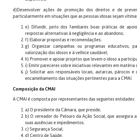
d)Desenvolver ações de promoção dos direitos e de preven
particularmente em situações que as pessoas idosas sejam vítimas
e) Difundir, junto dos familiares boas práticas de apoi
respostas alternativas à negligência e ao abandono;
f) Elaborar propostas e recomendações;
g) Organizar campanhas ou programas educativos, p
valorização dos idosos e à velhice saudável;
h) Promover e apoiar projetos que levem o idoso a participa
i) Emitir pareceres sobre iniciativas relevantes em matéria
j) Solicitar aos responsáveis locais, autarcas, párocos e
encaminhamento das situações pertinentes para a CMAI.
Composição da CMAI
A CMAI é composta por representantes das seguintes entidades:
a) O presidente da Câmara, que preside;
b) O vereador do Pelouro da Ação Social, que assegura a 
suas ausências e impedimentos;
c) Segurança Social;
d) Centro de Saúde;