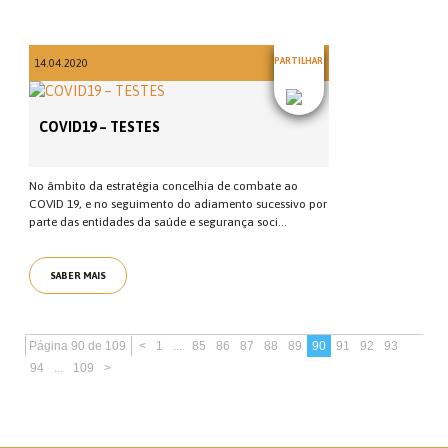
PARTILHAR
14.04.2020
COVID19 – TESTES
No âmbito da estratégia concelhia de combate ao
COVID 19, e no seguimento do adiamento sucessivo por
parte das entidades da saúde e segurança soci...
SABER MAIS
Página 90 de 109
<
1
...
85
86
87
88
89
90
91
92
93
94
...
109
>