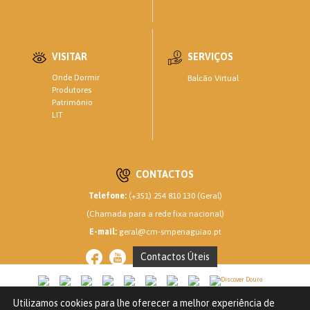
VISITAR
SERVIÇOS
Onde Dormir
Balcão Virtual
Produtores
Património
LIT
CONTACTOS
Telefone:
(+351) 254 810 130 (Geral)
(Chamada para a rede fixa nacional)
E-mail:
geral@cm-smpenaguiao.pt
Contactos Úteis
Utilizamos cookies para lhe oferecer a melhor experiência de
CM SANTA MARTA DE PENAGUIÃO © 2020