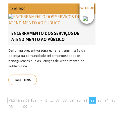
PARTILHAR
16.03.2020
ENCERRAMENTO DOS SERVIÇOS DE
ATENDIMENTO AO PÚBLICO
De forma preventiva para evitar a transmissão da
doença na comunidade, informamos todos os
penaguienses que os Serviços de Atendimento ao
Público estã...
SABER MAIS
Página 92 de 109
<
1
...
87
88
89
90
91
92
93
94
95
96
...
109
>