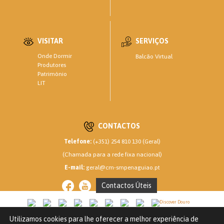
VISITAR
SERVIÇOS
Onde Dormir
Balcão Virtual
Produtores
Património
LIT
CONTACTOS
Telefone:
(+351) 254 810 130 (Geral)
(Chamada para a rede fixa nacional)
E-mail:
geral@cm-smpenaguiao.pt
Contactos Úteis
Utilizamos cookies para lhe oferecer a melhor experiência de
CM SANTA MARTA DE PENAGUIÃO © 2020