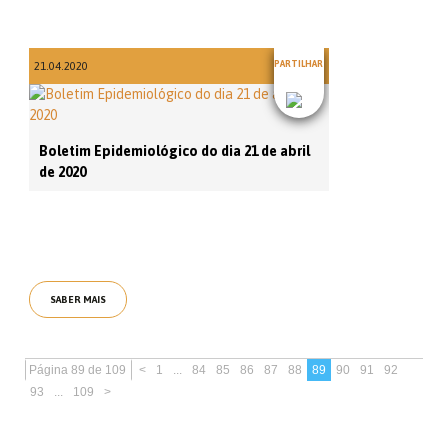
PARTILHAR
21.04.2020
Boletim Epidemiológico do dia 21 de abril
de 2020
SABER MAIS
Página 89 de 109
<
1
...
84
85
86
87
88
89
90
91
92
93
...
109
>