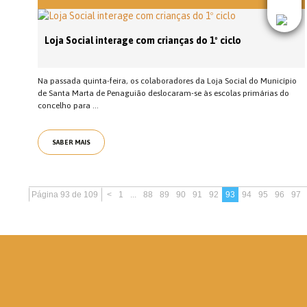
Loja Social interage com crianças do 1º ciclo
Na passada quinta-feira, os colaboradores da Loja Social do Município
de Santa Marta de Penaguião deslocaram-se às escolas primárias do
concelho para ...
SABER MAIS
Página 93 de 109
<
1
...
88
89
90
91
92
93
94
95
96
97