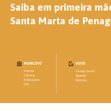
Saiba em primeira mã
Santa Marta de Penag
MUNICÍPIO
VIVER
História
Coesão Social
Câmara
Agenda
Publicações
Notícias
ITM