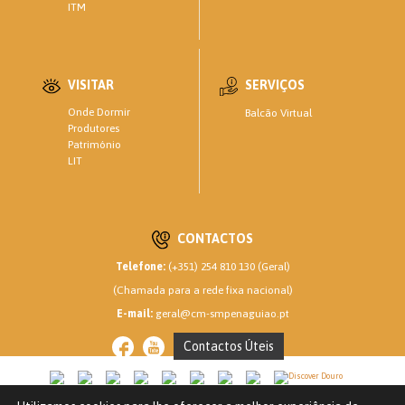
ITM
VISITAR
SERVIÇOS
Onde Dormir
Balcão Virtual
Produtores
Património
LIT
CONTACTOS
Telefone:
(+351) 254 810 130 (Geral)
(Chamada para a rede fixa nacional)
E-mail:
geral@cm-smpenaguiao.pt
Contactos Úteis