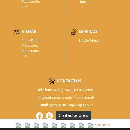
Publicações
Notícias
ITM
VISITAR
SERVIÇOS
Onde Dormir
Balcão Virtual
Produtores
Património
LIT
CONTACTOS
Telefone:
(+351) 254 810 130 (Geral)
(Chamada para a rede fixa nacional)
E-mail:
geral@cm-smpenaguiao.pt
Contactos Úteis