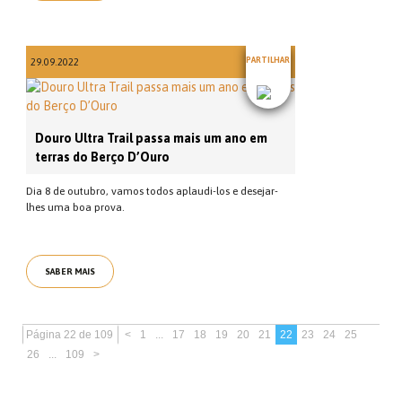
PARTILHAR
29.09.2022
Douro Ultra Trail passa mais um ano em
terras do Berço D’Ouro
Dia 8 de outubro, vamos todos aplaudi-los e desejar-
lhes uma boa prova.
SABER MAIS
Página 22 de 109
<
1
...
17
18
19
20
21
22
23
24
25
26
...
109
>