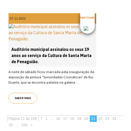
PARTILHAR
07.11.2022
Auditório municipal assinalou os seus 19
anos ao serviço da Cultura de Santa Marta
de Penaguião.
A noite de sábado ficou marcada pela inauguração da
exposição de pintura "Sonoridades Cromáticas" de Rui
Duarte, que se encontra patente na galeria ...
SABER MAIS
Página 21 de 109
<
1
...
16
17
18
19
20
21
22
23
24
25
...
109
>