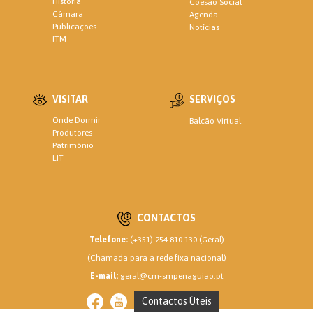
História
Coesão Social
Câmara
Agenda
Publicações
Notícias
ITM
VISITAR
SERVIÇOS
Onde Dormir
Balcão Virtual
Produtores
Património
LIT
CONTACTOS
Telefone:
(+351) 254 810 130 (Geral)
(Chamada para a rede fixa nacional)
E-mail:
geral@cm-smpenaguiao.pt
Contactos Úteis