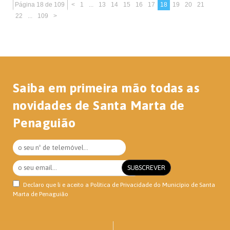
Página 18 de 109
<
1
...
13
14
15
16
17
18
19
20
21
22
...
109
>
Saiba em primeira mão todas as
novidades de Santa Marta de
Penaguião
Declaro que li e aceito a
Política de Privacidade
do Município de Santa
Marta de Penaguião