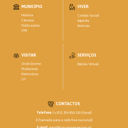
MUNICÍPIO
VIVER
História
Coesão Social
Câmara
Agenda
Publicações
Notícias
ITM
VISITAR
SERVIÇOS
Onde Dormir
Balcão Virtual
Produtores
Património
LIT
CONTACTOS
Telefone:
(+351) 254 810 130 (Geral)
(Chamada para a rede fixa nacional)
E-mail:
geral@cm-smpenaguiao.pt