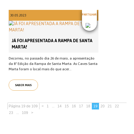
PARTILHAR
30.05.2023
JÁ FOI APRESENTADA A RAMPA DE SANTA
MARTA!
Decorreu, no passado dia 26 de maio, a apresentação
da 8ª Edição da Rampa de Santa Marta. As Caves Santa
Marta foram o local mais do que acer...
SABER MAIS
Página 19 de 109
<
1
...
14
15
16
17
18
19
20
21
22
23
...
109
>