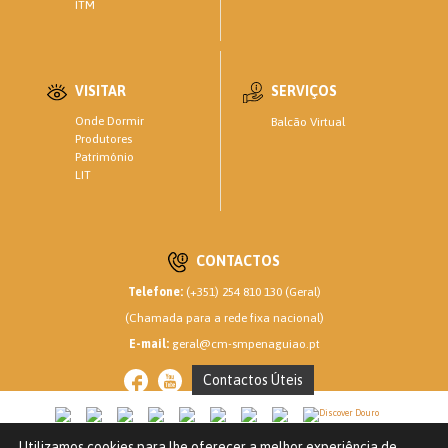
ITM
VISITAR
SERVIÇOS
Onde Dormir
Balcão Virtual
Produtores
Património
LIT
CONTACTOS
Telefone:
(+351) 254 810 130 (Geral)
(Chamada para a rede fixa nacional)
E-mail:
geral@cm-smpenaguiao.pt
Contactos Úteis
Utilizamos cookies para lhe oferecer a melhor experiência de
CM SANTA MARTA DE PENAGUIÃO © 2020