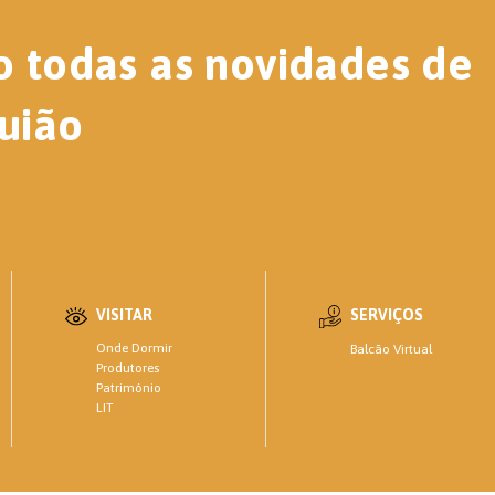
o todas as novidades de
uião
VISITAR
SERVIÇOS
Onde Dormir
Balcão Virtual
Produtores
Património
LIT