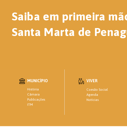
Saiba em primeira mã
Santa Marta de Penag
MUNICÍPIO
VIVER
História
Coesão Social
Câmara
Agenda
Publicações
Notícias
ITM