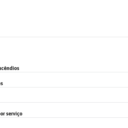
ncêndios
es
or serviço