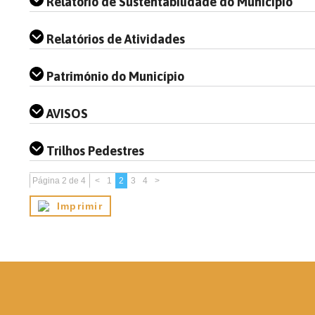
Relatório de Sustentabilidade do Município
Relatórios de Atividades
Património do Município
AVISOS
Trilhos Pedestres
Página 2 de 4
<
1
2
3
4
>
Imprimir