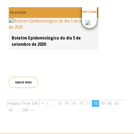
PARTILHAR
05.09.2020
Boletim Epidemiológico do dia 5 de
setembro de 2020
SABER MAIS
Página 78 de 109
<
1
...
73
74
75
76
77
78
79
80
81
82
...
109
>