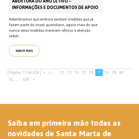
ABERTURA DO ANO LETIVO –
INFORMAÇÕES E DOCUMENTOS DE APOIO
Relembramos que embora existam medidas que já
fazem parte do nosso quotidiano, agora mais do que
nunca estas medidas merecem reforço e atenção
redob...
SABER MAIS
Página 77 de 109
<
1
...
72
73
74
75
76
77
78
79
80
81
...
109
>
Saiba em primeira mão todas as
novidades de Santa Marta de