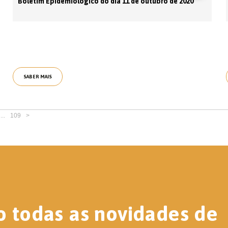
Boletim Epidemiológico do dia 11 de outubro de 2020
SABER MAIS
...
109
>
o todas as novidades de