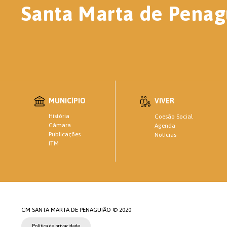
Santa Marta de Penag
MUNICÍPIO
VIVER
História
Coesão Social
Câmara
Agenda
Publicações
Notícias
ITM
CM SANTA MARTA DE PENAGUIÃO © 2020
Política de privacidade