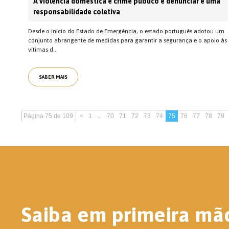
A violência doméstica é crime público e denunciar é uma
responsabilidade coletiva
Desde o início do Estado de Emergência, o estado português adotou um
conjunto abrangente de medidas para garantir a segurança e o apoio às
vítimas d...
SABER MAIS
Página 75 de 109
<
1
...
70
71
72
73
74
75
76
77
78
79
Saiba em primeira mã