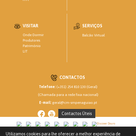
VISITAR
SERVIÇOS
Onde Dormir
Balcão Virtual
Produtores
Património
LIT
CONTACTOS
Telefone:
(+351) 254 810 130 (Geral)
(Chamada para a rede fixa nacional)
E-mail:
geral@cm-smpenaguiao.pt
Contactos Úteis
Utilizamos cookies para lhe oferecer a melhor experiência de
CM SANTA MARTA DE PENAGUIÃO © 2020