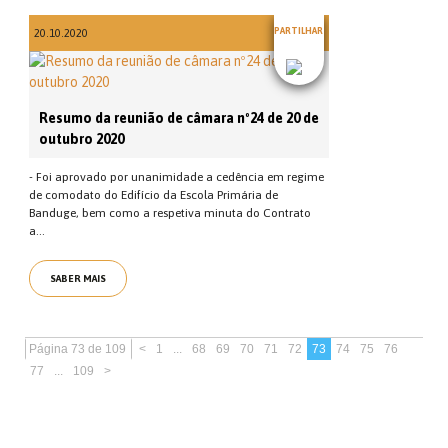
PARTILHAR
20.10.2020
Resumo da reunião de câmara nº24 de 20 de
outubro 2020
- Foi aprovado por unanimidade a cedência em regime
de comodato do Edifício da Escola Primária de
Banduge, bem como a respetiva minuta do Contrato
a...
SABER MAIS
Página 73 de 109
<
1
...
68
69
70
71
72
73
74
75
76
77
...
109
>