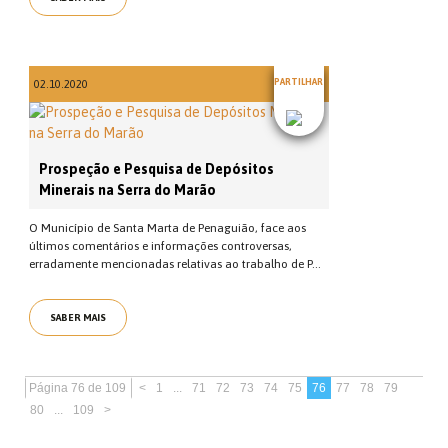
PARTILHAR
02.10.2020
Prospeção e Pesquisa de Depósitos
Minerais na Serra do Marão
O Município de Santa Marta de Penaguião, face aos
últimos comentários e informações controversas,
erradamente mencionadas relativas ao trabalho de P...
SABER MAIS
Página 76 de 109
<
1
...
71
72
73
74
75
76
77
78
79
80
...
109
>