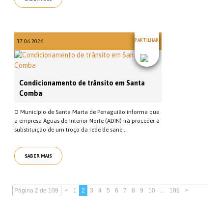
PARTILHAR
17.06.2026
Condicionamento de trânsito em Santa
Comba
O Município de Santa Marta de Penaguião informa que
a empresa Águas do Interior Norte (ADIN) irá proceder à
substituição de um troço da rede de sane...
SABER MAIS
Página 2 de 109
<
1
2
3
4
5
6
7
8
9
10
...
109
>