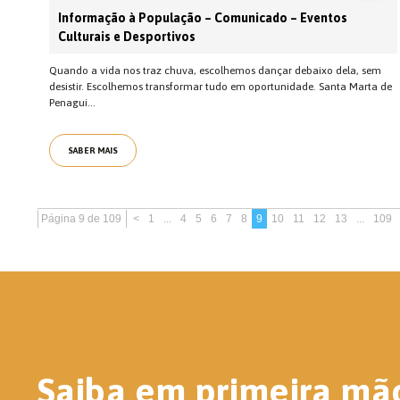
Informação à População – Comunicado – Eventos
Culturais e Desportivos
Quando a vida nos traz chuva, escolhemos dançar debaixo dela, sem
desistir. Escolhemos transformar tudo em oportunidade. Santa Marta de
Penagui...
SABER MAIS
Página 9 de 109
<
1
...
4
5
6
7
8
9
10
11
12
13
...
109
Saiba em primeira mã