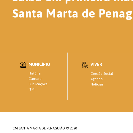
Santa Marta de Penag
MUNICÍPIO
VIVER
História
Coesão Social
Câmara
Agenda
Publicações
Notícias
ITM
CM SANTA MARTA DE PENAGUIÃO © 2020