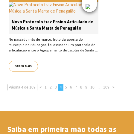
Novo Protocolo traz Ensino Articulado de
Música a Santa Marta de Penaguião
No passado mês de março, fruto da aposta do
Município na Educação, foi assinado um protocolo de
articulação entre o Agrupamento de Escolas de Santa ...
SABER MAIS
Página 4 de 109
<
1
2
3
4
5
6
7
8
9
10
...
109
>
Saiba em primeira mão todas as