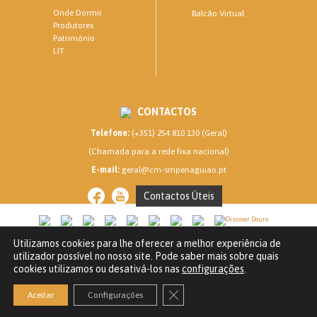
Onde Dormir
Balcão Virtual
Produtores
Património
LIT
CONTACTOS
Telefone:
(+351) 254 810 130 (Geral)
(Chamada para a rede fixa nacional)
E-mail:
geral@cm-smpenaguiao.pt
Contactos Úteis
Utilizamos cookies para lhe oferecer a melhor experiência de
CM SANTA MARTA DE PENAGUIÃO © 2020
utilizador possível no nosso site. Pode saber mais sobre quais
Política de privacidade
cookies utilizamos ou desativá-los nas
configurações
.
Powered by
Close GDPR Cookie Banner
Aceitar
Configurações
Declaração de Acessibilidade