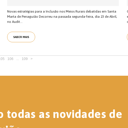
Novas estratégias para a Inclusão nos Meios Rurais debatidas em Santa
Marta de Penaguião Decorreu na passada segunda-feira, dia 23 de Abril,
no Audit...
SABER MAIS
105
106
...
109
>
o todas as novidades de