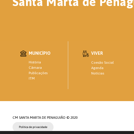
Santa Marta de Penag
MUNICÍPIO
VIVER
História
Coesão Social
Câmara
Agenda
Publicações
Notícias
ITM
CM SANTA MARTA DE PENAGUIÃO © 2020
Política de privacidade