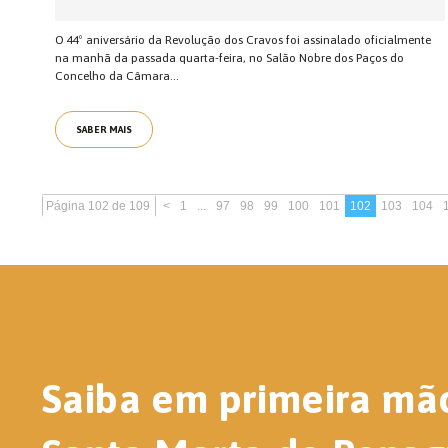
O 44º aniversário da Revolução dos Cravos foi assinalado oficialmente
na manhã da passada quarta-feira, no Salão Nobre dos Paços do
Concelho da Câmara...
SABER MAIS
Página 102 de 109
<
1
...
97
98
99
100
101
102
103
104
Saiba em primeira mã