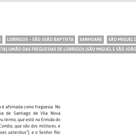
S
LOBRIGOS – SÃO JOÃO BAPTISTA
SANHOANE
SÃO MIGUEL 
NTA] UNIÃO DAS FREGUESIAS DE LOBRIGOS (SÃO MIGUEL E SÃO JOÃ
a é afirmada como freguesia. No
isia de Santiago de Vila Nova
eu termo, que está na Ermida do
a Comba
,
que são dos militares, e
oes ueteribus”), e o Senhor Rei