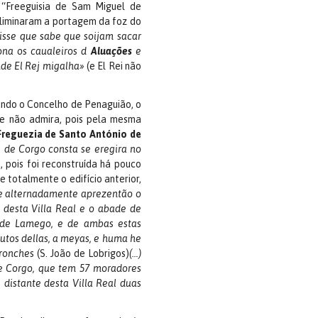
 “Freeguisia de Sam Miguel de
eliminaram a portagem da foz do
isse que sabe que soijam sacar
ona os caualeiros d
Aluações
e
nde El Rej migalha»
(e El Rei não
ando o Concelho de Penaguião, o
e não admira, pois pela mesma
Freguezia de Santo António de
 de Corgo consta se eregira no
, pois foi reconstruída há pouco
 totalmente o edifício anterior,
e alternadamente aprezentão o
esta Villa Real e o abade de
 de Lamego, e de ambas estas
utos dellas, a meyas, e huma he
rronches
(S. João de Lobrigos)
(…)
de Corgo, que tem 57 moradores
 distante desta Villa Real duas