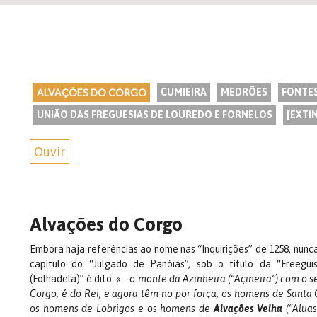
ALVAÇÕES DO CORGO
CUMIEIRA
MEDRÕES
FONTE
UNIÃO DAS FREGUESIAS DE LOUREDO E FORNELOS
[EXTI
Ouvir
Alvações do Corgo
Embora haja referências ao nome nas “Inquirições” de 1258, nunc
capítulo do “Julgado de Panóias”, sob o título da “Freegu
(Folhadela)” é dito:
«… o monte da Azinheira (“Açineira”) com o s
Corgo, é do Rei, e agora têm-no por força, os homens de Sant
os homens de Lobrigos e os homens de
Alvações Velha
(“Aluas