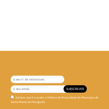
Declaro que li e aceito a
Política de Privacidade
do Município de
Santa Marta de Penaguião