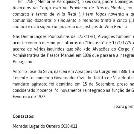
Em 1758 (“Memórias Paroquiais”), o seu cura, padre Domingos 
Alvaçoins do Corgo está na Província de Trás-os-Montes, no
comarca e termo de Villa Real (…) tem fogos noventa e qu
comunhão dozentas e sinquenta e menores trinta e cinco (…)
camara e está sujeita ao governo das justiças de Villa Real…».
Nas Demarcações Pombalinas de 1757/1761, Alvações também é 
acontecendo o mesmo por alturas da “Devassa” de 1771/1775, 
acerca de vários inquiridos que são «de Alvações do Corgo, 
Administrativa de Passos Manuel em 1836 que passará a integra
Penaguião.
António José da Silva, nasceu em Alvações do Corgo em 1886. Ca
Tenente foi nomeado Governador Civil do distrito de Vila Real 
mandato agitado: foi demitido em 15 de Setembro, preso na r
considerado inocente, foi novamente reintegrado na função de 
Fevereiro de 1927.
Texto gent
Contactos:
Morada: Lugar do Outeiro 5030-011