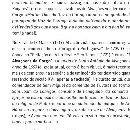
não tem lá nada»…
E noutra passagem, mas sob o título da
Poijares” refere-se que uns cavaleiros de Alvações venderam e 
Corgo:
«Martim Diaz da ffoz do Corrago iurado e perguntado d
portagem de ffoz de Corrago e deuim deffendela e uenderar
deffenderõ aos que a scauã que a non sacassem e ora non há e
tem lá nada!)
.
No Foral de D. Manuel (1519), Alvações não aparece como integr
mesmo acontecendo na “Corografia Portuguesa” de 1706. O qu
época na “Rellação de Villa Real e Seo Termo” (1721) é dita a
“
Alvaçoens de Corgo”
:
«A igreja de Santo António de Alvaçoens
anno de 1660
(a igreja atual, como é bem visível, é mais recente
mais de cem anos, na sequência de um incêndio ter destruído quase
restando do século XVII apenas a fachada).
He curato anual, qu
comendador de Sam Miguel da comenda de Puyares do termo d
Sam Joam de Lobrigos, conselho de Penaguião, da comarca
igrejas he esta anexa e a ambas lhe pertencem os dízimos dos fr
da religião de Malta, e outra he do padroado do marques de A
Há nesta freguezia dous lugares, a saber, este de Alvaçoens 
(fogos)
, e Azinheira que tem 16. Fica em sitio muito encostado,
legoas para a parte sul…».