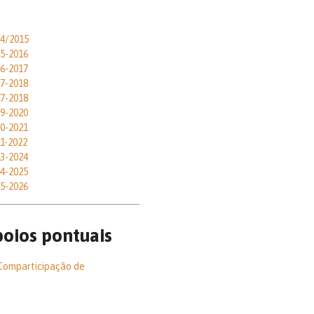
14/2015
15-2016
16-2017
17-2018
17-2018
19-2020
20-2021
21-2022
23-2024
24-2025
25-2026
poios pontuais
 Comparticipação de