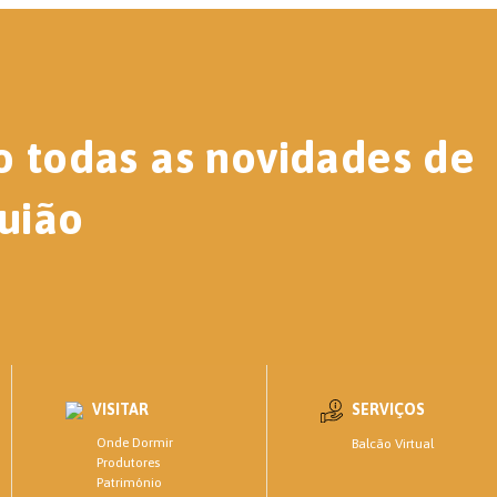
o todas as novidades de
uião
VISITAR
SERVIÇOS
Onde Dormir
Balcão Virtual
Produtores
Património