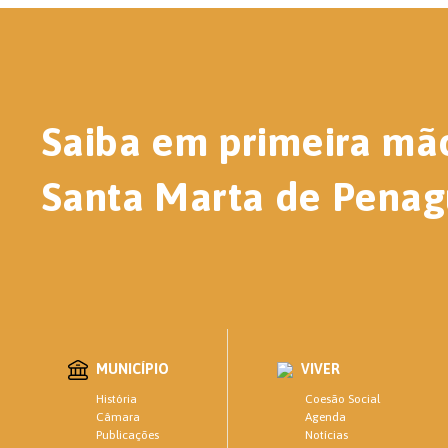
Saiba em primeira mã
Santa Marta de Penag
MUNICÍPIO
VIVER
Coesão Social
História
Agenda
Câmara
Notícias
Publicações