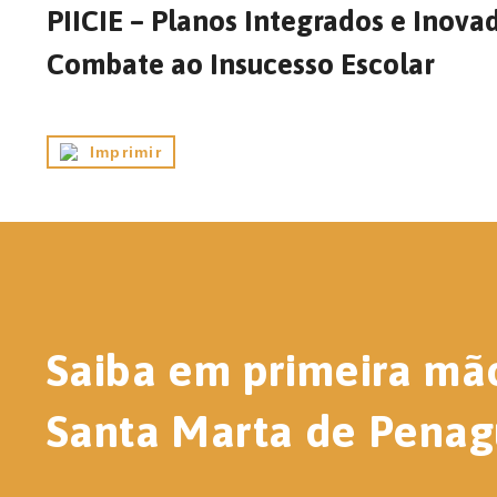
PIICIE – Planos Integrados e Inova
Combate ao Insucesso Escolar
Imprimir
Saiba em primeira mã
Santa Marta de Penag