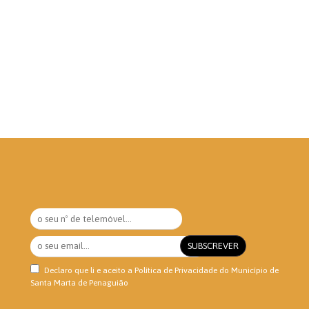
Declaro que li e aceito a
Política de Privacidade
do Município de
Santa Marta de Penaguião