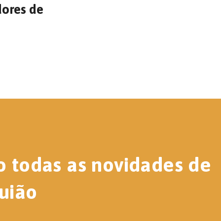
dores de
o todas as novidades de
uião