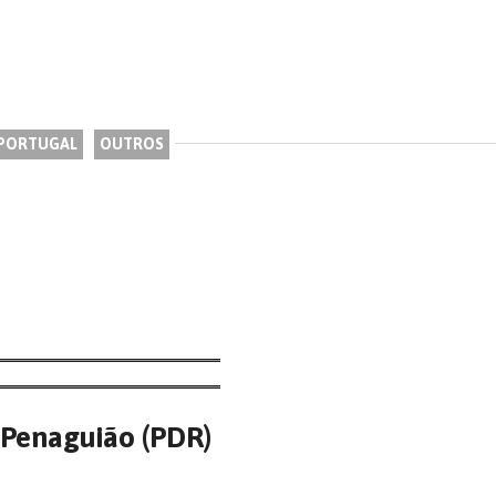
 PORTUGAL
OUTROS
 Penaguião (PDR)