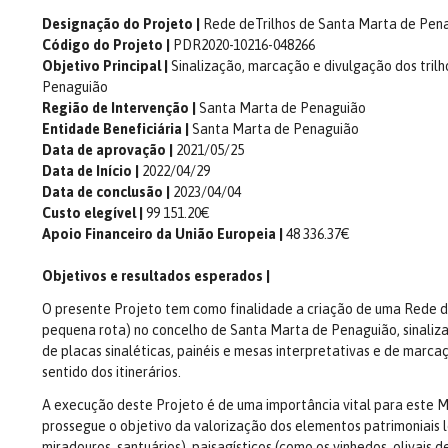
Designação do Projeto |
Rede deTrilhos de Santa Marta de Pen
Código do Projeto |
PDR2020-10216-048266
Objetivo Principal |
Sinalização, marcação e divulgação dos tril
Penaguião
Região de Intervenção |
Santa Marta de Penaguião
Entidade Beneficiária |
Santa Marta de Penaguião
Data de aprovação |
2021/05/25
Data de Início |
2022/04/29
Data de conclusão |
2023/04/04
Custo elegível |
99 151.20€
Apoio Financeiro da União Europeia |
48 336.37€
Objetivos e resultados esperados |
O presente Projeto tem como finalidade a criação de uma Rede de 
pequena rota) no concelho de Santa Marta de Penaguião, sinaliz
de placas sinaléticas, painéis e mesas interpretativas e de marca
sentido dos itinerários.
A execução deste Projeto é de uma importância vital para este M
prossegue o objetivo da valorização dos elementos patrimoniais 
miradouros, santuários), paisagísticos (como os vinhedos, olivais 