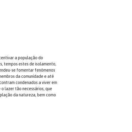
ncentivar a população do
s, tempos estes de isolamento,
retendeu-se fomentar fenómenos
e membros da comunidade e até
contram condenados a viver em
 o lazer tão necessários, que
mplação da natureza, bem como