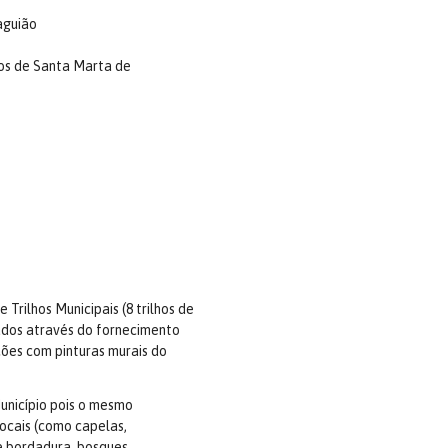
aguião
hos de Santa Marta de
Trilhos Municipais (8 trilhos de
ados através do fornecimento
ções com pinturas murais do
unicípio pois o mesmo
locais (como capelas,
de bordadura, bosques