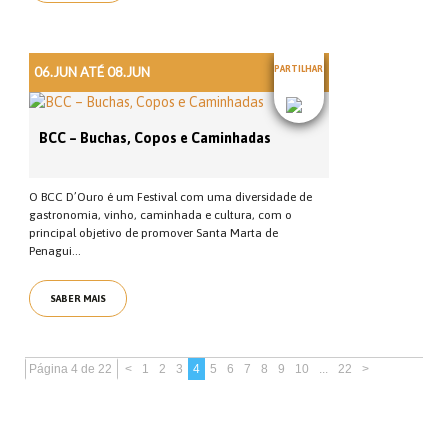
06.JUN ATÉ 08.JUN
PARTILHAR
BCC – Buchas, Copos e Caminhadas
O BCC D’Ouro é um Festival com uma diversidade de
gastronomia, vinho, caminhada e cultura, com o
principal objetivo de promover Santa Marta de
Penagui...
SABER MAIS
Página 4 de 22
<
1
2
3
4
5
6
7
8
9
10
...
22
>