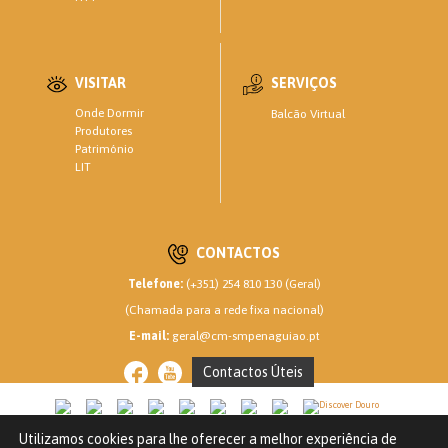
VISITAR
SERVIÇOS
Onde Dormir
Balcão Virtual
Produtores
Património
LIT
CONTACTOS
Telefone:
(+351) 254 810 130 (Geral)
(Chamada para a rede fixa nacional)
E-mail:
geral@cm-smpenaguiao.pt
Contactos Úteis
Utilizamos cookies para lhe oferecer a melhor experiência de
CM SANTA MARTA DE PENAGUIÃO © 2020