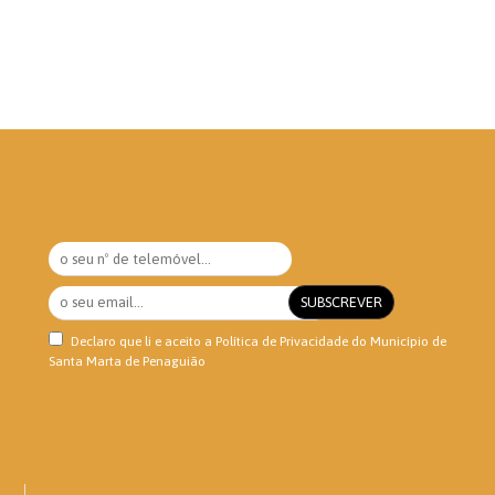
Declaro que li e aceito a
Política de Privacidade
do Município de
Santa Marta de Penaguião