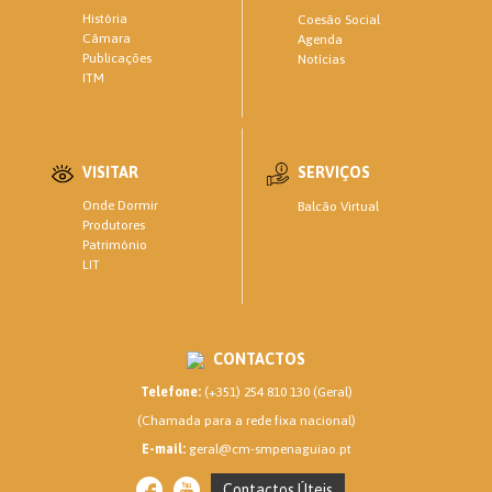
História
Coesão Social
Câmara
Agenda
Publicações
Notícias
ITM
VISITAR
SERVIÇOS
Onde Dormir
Balcão Virtual
Produtores
Património
LIT
CONTACTOS
Telefone:
(+351) 254 810 130 (Geral)
(Chamada para a rede fixa nacional)
E-mail:
geral@cm-smpenaguiao.pt
Contactos Úteis