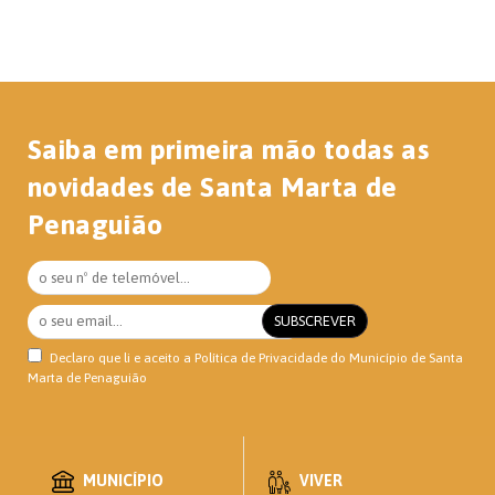
Saiba em primeira mão todas as
novidades de Santa Marta de
Penaguião
Declaro que li e aceito a
Política de Privacidade
do Município de Santa
Marta de Penaguião
MUNICÍPIO
VIVER