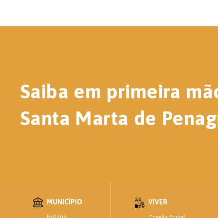
Saiba em primeira mã
Santa Marta de Penag
MUNICÍPIO
VIVER
História
Coesão Social