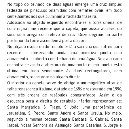
No topo do telhado de duas águas emerge uma cruz simples
ladeada de pináculos piramidais com remates ovais, em tudo
semelhantes aos que culminam a fachada traseira.
Adossada ao alçado esquerdo encontra-se a torre sineira, de
construção mais recente que a capela, que possui ao nível do
soco uma prega com relevo de cruz. Onze degraus na parte
posterior da torre ascendem à porta do coro.
No alçado esquerdo do templo está a sacristia que sofreu obra
recente – conservando ainda uma primitiva janela com
aboamento – coberta com telhado de uma água. Nesta alçado
encontra-se ainda a abertura de uma porta e uma janela, esta
última em tudo semelhante às duas rectangulares, com
aboamento, recortadas no alçado direito.
O interior da capela serve de abrigo a um magnífico altar de
talha renascença italiana, datado de 1686 e restaurado em 1996,
com três ordens de retábulos iconografados. Assim e da
esquerda para a direita do retábulo inferior representam-se:
Santa Margarida, S. Tiago, S. João, uma panorâmica de
Jerusalém, S. Pedro, Santo André e Santa Úrsula. No meio,
seguindo a mesma ordem: Santa Bárbara, S. Gabriel, Santa
Isabel, Nossa Senhora da Assunção, Santa Catarina, S. Jorge e