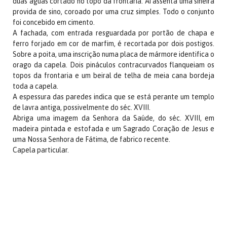
duas águas cortado no topo da frontaria. Aí assenta uma sineira
provida de sino, coroado por uma cruz simples. Todo o conjunto
foi concebido em cimento.
A fachada, com entrada resguardada por portão de chapa e
ferro forjado em cor de marfim, é recortada por dois postigos.
Sobre a poita, uma inscrição numa placa de mármore identifica o
orago da capela. Dois pináculos contracurvados flanqueiam os
topos da frontaria e um beiral de telha de meia cana bordeja
toda a capela.
A espessura das paredes indica que se está perante um templo
de lavra antiga, possivelmente do séc. XVIII.
Abriga uma imagem da Senhora da Saúde, do séc. XVIII, em
madeira pintada e estofada e um Sagrado Coração de Jesus e
uma Nossa Senhora de Fátima, de fabrico recente.
Capela particular.