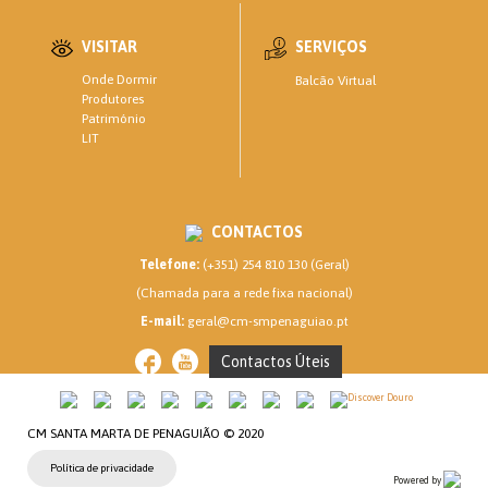
VISITAR
SERVIÇOS
Onde Dormir
Balcão Virtual
Produtores
Património
LIT
CONTACTOS
Telefone:
(+351) 254 810 130 (Geral)
(Chamada para a rede fixa nacional)
E-mail:
geral@cm-smpenaguiao.pt
Contactos Úteis
CM SANTA MARTA DE PENAGUIÃO © 2020
Política de privacidade
Powered by