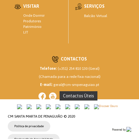
VISITAR
SERVIÇOS
Onde Dormir
Balcão Virtual
Produtores
Património
LIT
CONTACTOS
Telefone:
(+351) 254 810 130 (Geral)
(Chamada para a rede fixa nacional)
E-mail:
geral@cm-smpenaguiao.pt
Contactos Úteis
CM SANTA MARTA DE PENAGUIÃO © 2020
Política de privacidade
Powered by