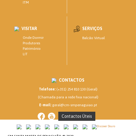
ITM
VISITAR
SERVIÇOS
Onde Dormir
Balcão Virtual
Produtores
Património
LIT
CONTACTOS
Telefone:
(+351) 254 810 130 (Geral)
(Chamada para a rede fixa nacional)
E-mail:
geral@cm-smpenaguiao.pt
Contactos Úteis