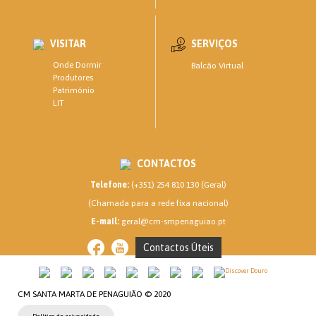
VISITAR
SERVIÇOS
Onde Dormir
Balcão Virtual
Produtores
Património
LIT
CONTACTOS
Telefone:
(+351) 254 810 130 (Geral)
(Chamada para a rede fixa nacional)
E-mail:
geral@cm-smpenaguiao.pt
Contactos Úteis
CM SANTA MARTA DE PENAGUIÃO © 2020