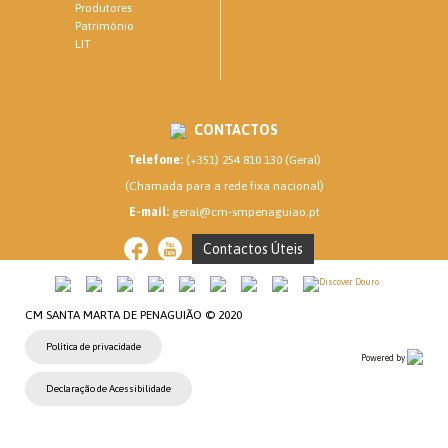
Produtores
Património
LIT
CONTACTOS
Telefone:
(+351) 254 810 130 (Geral)
(Chamada para a rede fixa nacional)
E-mail:
geral@cm-smpenaguiao.pt
Contactos Úteis
CM SANTA MARTA DE PENAGUIÃO © 2020
Política de privacidade
Powered by
Declaração de Acessibilidade