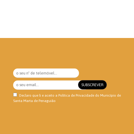
Declaro que li e aceito a
Política de Privacidade
do Município de
Santa Marta de Penaguião