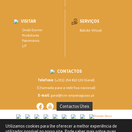
VISITAR
SERVIÇOS
Onde Dormir
Balcão Virtual
Produtores
Património
LIT
CONTACTOS
Telefone:
(+351) 254 810 130 (Geral)
(Chamada para a rede fixa nacional)
E-mail:
geral@cm-smpenaguiao.pt
Contactos Úteis
Utilizamos cookies para lhe oferecer a melhor experiência de
CM SANTA MARTA DE PENAGUIÃO © 2020
utilizador possível no nosso site. Pode saber mais sobre quais