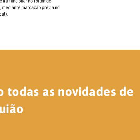
e irá funcionar no fórum de
0m, mediante marcação prévia no
al).
o todas as novidades de
uião