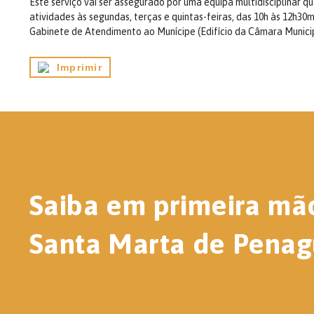
Este serviço vai ser assegurado por uma equipa multidisciplinar qu
atividades às segundas, terças e quintas-feiras, das 10h às 12h3
Gabinete de Atendimento ao Munícipe (Edifício da Câmara Municip
Imprimir
Saiba em primeira mã
Santa Marta de Penag