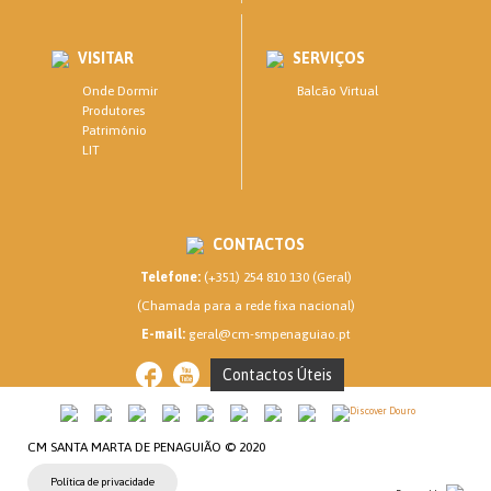
VISITAR
SERVIÇOS
Onde Dormir
Balcão Virtual
Produtores
Património
LIT
CONTACTOS
Telefone:
(+351) 254 810 130 (Geral)
(Chamada para a rede fixa nacional)
E-mail:
geral@cm-smpenaguiao.pt
Contactos Úteis
CM SANTA MARTA DE PENAGUIÃO © 2020
Política de privacidade