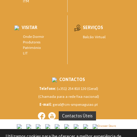
ITM
VISITAR
SERVIÇOS
Onde Dormir
Balcão Virtual
Produtores
Património
LIT
CONTACTOS
Telefone:
(+351) 254 810 130 (Geral)
(Chamada para a rede fixa nacional)
E-mail:
geral@cm-smpenaguiao.pt
Contactos Úteis
Utilizamos cookies para lhe oferecer a melhor experiência de
CM SANTA MARTA DE PENAGUIÃO © 2020