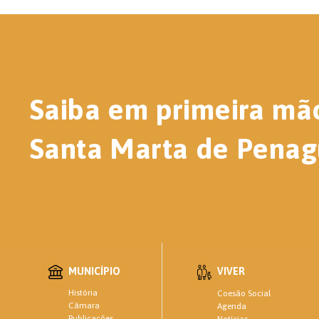
Saiba em primeira mã
Santa Marta de Penag
MUNICÍPIO
VIVER
História
Coesão Social
Câmara
Agenda
Publicações
Notícias