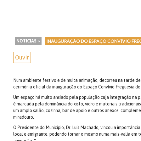
NOTICIAS >
INAUGURAÇÃO DO ESPAÇO CONVÍVIO FREG
Ouvir
Num ambiente festivo e de muita animação, decorreu na tarde de q
cerimónia oficial da inauguração do Espaço Convívio Freguesia de
Um espaço há muito ansiado pela população cuja integração na p
é marcada pela dominância do xisto, vidro e materiais tradicion
um amplo salão, cozinha, bar de apoio e outros anexos, complem
miradouro.
O Presidente do Município, Dr. Luís Machado, vincou a importânc
local e emigrante, podendo tornar o mesmo numa mais-valia em te
animação. “