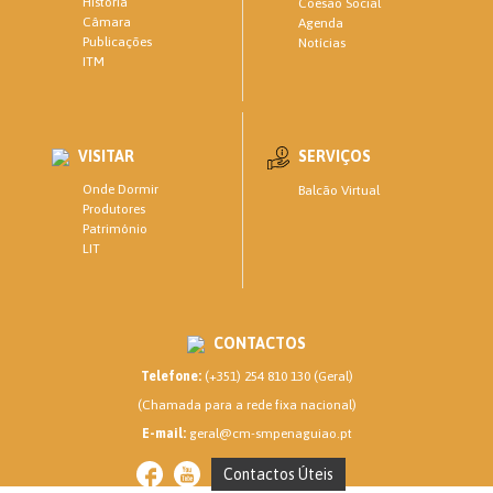
História
Coesão Social
Câmara
Agenda
Publicações
Notícias
ITM
VISITAR
SERVIÇOS
Onde Dormir
Balcão Virtual
Produtores
Património
LIT
CONTACTOS
Telefone:
(+351) 254 810 130 (Geral)
(Chamada para a rede fixa nacional)
E-mail:
geral@cm-smpenaguiao.pt
Contactos Úteis