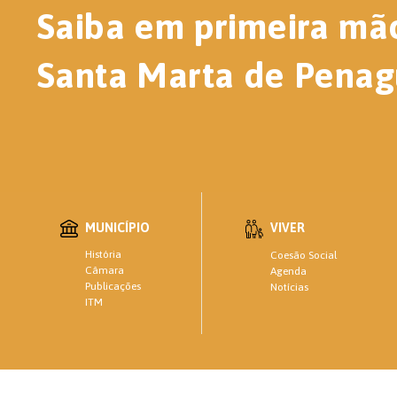
Saiba em primeira mã
Santa Marta de Penag
MUNICÍPIO
VIVER
História
Coesão Social
Câmara
Agenda
Publicações
Notícias
ITM