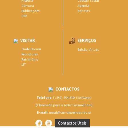
Coesão Social
História
Agenda
Câmara
Notícias
Publicações
ITM
VISITAR
SERVIÇOS
Onde Dormir
Balcão Virtual
Produtores
Património
LIT
CONTACTOS
Telefone:
(+351) 254 810 130 (Geral)
(Chamada para a rede fixa nacional)
E-mail:
geral@cm-smpenaguiao.pt
Contactos Úteis