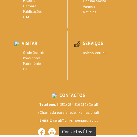
História
Coesão Social
Câmara
Agenda
Publicações
Notícias
ITM
VISITAR
SERVIÇOS
Onde Dormir
Balcão Virtual
Produtores
Património
LIT
CONTACTOS
Telefone:
(+351) 254 810 130 (Geral)
(Chamada para a rede fixa nacional)
E-mail:
geral@cm-smpenaguiao.pt
Contactos Úteis