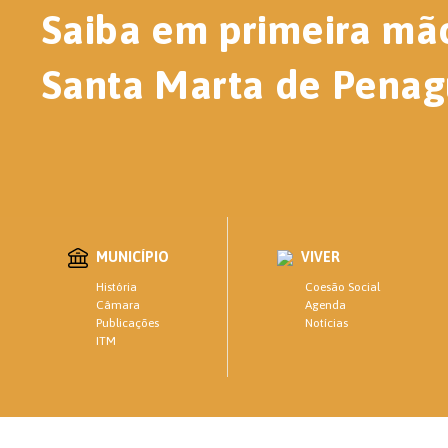
Saiba em primeira mã
Santa Marta de Penag
MUNICÍPIO
VIVER
Coesão Social
História
Agenda
Câmara
Notícias
Publicações
ITM